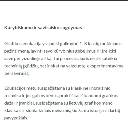
Kūrybiškumo ir saviraiškos ugdymas
Grafikos edukacija yra puiki galimybė 1–8 klasių mokiniams
pažinti meną, lavinti savo kūrybinius gebėjimus ir išreikšti
save per vizualinę raišką. Tai procesas, kuris ne tik suteikia
techninių įgūdžių, bet ir skatina vaizduotę, eksperimentavimą
bei saviraišą.
Edukacijos metu susipažįstama su klasikine linoraižinio
technika ir jos galimybėmis, praktiškai išbandomi grafikos
dažai ir įrankiai, susipažįstama su lietuvių grafikos meno
klasikais ir šiuolaikiniais meistrais, šio žanro istorija ir darbų
pavyzdžiais.