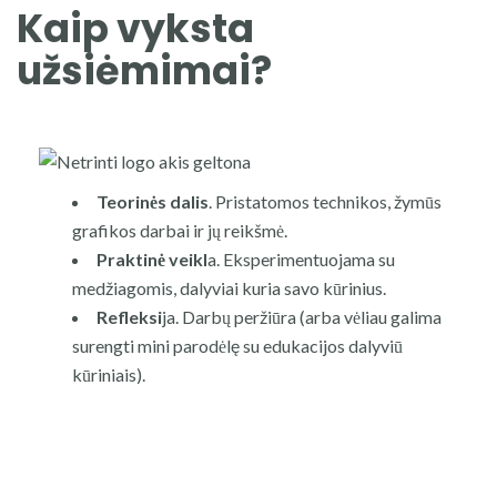
Kaip vyksta
užsiėmimai?
Teorinės dalis
. Pristatomos technikos, žymūs
grafikos darbai ir jų reikšmė.
Praktinė veikl
a. Eksperimentuojama su
medžiagomis, dalyviai kuria savo kūrinius.
Refleksi
ja. Darbų peržiūra (arba vėliau galima
surengti mini parodėlę su edukacijos dalyviū
kūriniais).