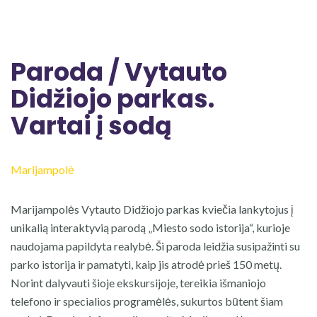
Paroda / Vytauto
Didžiojo parkas.
Vartai į sodą
Marijampolė
Marijampolės Vytauto Didžiojo parkas kviečia lankytojus į
unikalią interaktyvią parodą „Miesto sodo istorija“, kurioje
naudojama papildyta realybė. Ši paroda leidžia susipažinti su
parko istorija ir pamatyti, kaip jis atrodė prieš 150 metų.
Norint dalyvauti šioje ekskursijoje, tereikia išmaniojo
telefono ir specialios programėlės, sukurtos būtent šiam