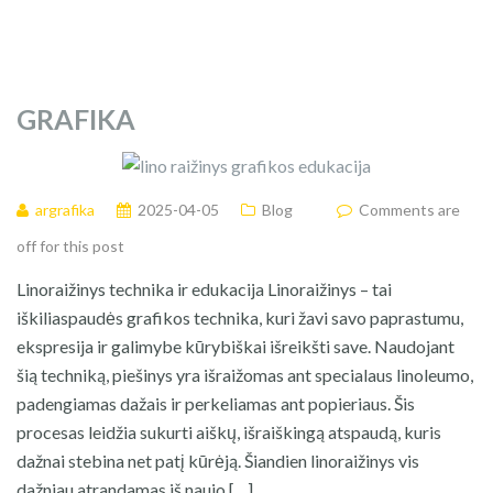
GRAFIKA
argrafika
2025-04-05
Blog
Comments are
off for this post
Linoraižinys technika ir edukacija Linoraižinys – tai
iškiliaspaudės grafikos technika, kuri žavi savo paprastumu,
ekspresija ir galimybe kūrybiškai išreikšti save. Naudojant
šią techniką, piešinys yra išraižomas ant specialaus linoleumo,
padengiamas dažais ir perkeliamas ant popieriaus. Šis
procesas leidžia sukurti aiškų, išraiškingą atspaudą, kuris
dažnai stebina net patį kūrėją. Šiandien linoraižinys vis
dažniau atrandamas iš naujo […]