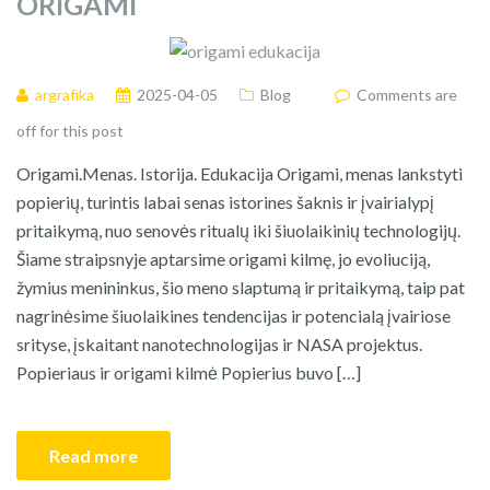
ORIGAMI
argrafika
2025-04-05
Blog
Comments are
off for this post
​Origami.Menas. Istorija. Edukacija Origami, menas lankstyti
popierių, turintis labai senas istorines šaknis ir įvairialypį
pritaikymą, nuo senovės ritualų iki šiuolaikinių technologijų.
Šiame straipsnyje aptarsime origami kilmę, jo evoliuciją,
žymius menininkus, šio meno slaptumą ir pritaikymą, taip pat
nagrinėsime šiuolaikines tendencijas ir potencialą įvairiose
srityse, įskaitant nanotechnologijas ir NASA projektus.​
Popieriaus ir origami kilmė Popierius buvo […]
Read more