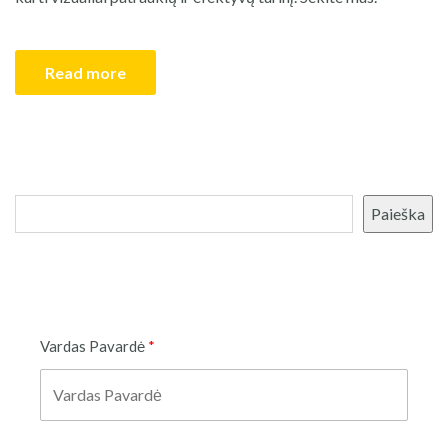
Read more
Paieška
Paieška
Vardas Pavardė