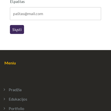
El.paštas
Siųsti
Meniu
Pradžia
Edukacijos
Portfolio