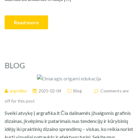
Read more
BLOG
argrafika
2025-02-04
Blog
Comments are
off for this post
Sveiki atvykę | argrafika.lt Čia dalinamės įžvalgomis grafinis
dizainas, įkvėpimu ir patarimais nuo tendencijų ir kūrybinių
idėjų iki praktinių dizaino sprendimų – viskas, ko reikia norint
kurti vizualiai patrauklų ir efektyvų turinį. Sekite mus.