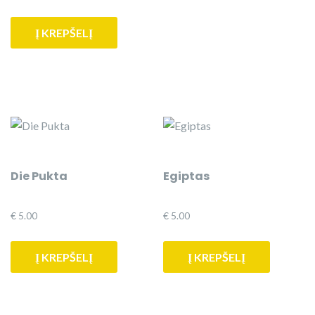
price
price
was:
is:
Į KREPŠELĮ
€ 5.00.
€ 4.00.
Die Pukta
Egiptas
€
5.00
€
5.00
Į KREPŠELĮ
Į KREPŠELĮ