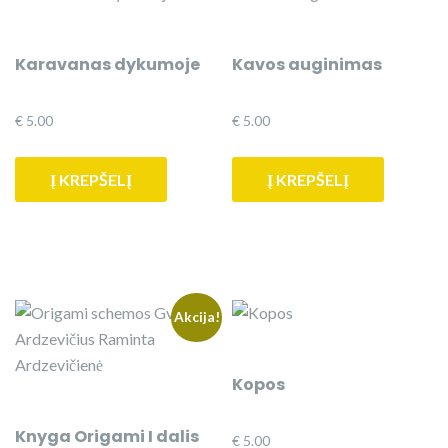
Karavanas dykumoje
Kavos auginimas
€
5.00
€
5.00
Į KREPŠELĮ
Į KREPŠELĮ
Akcija!
Kopos
Knyga Origami I dalis
€
5.00