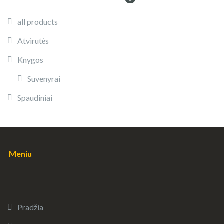
all products
Atvirutės
Knygos
Suvenyrai
Spaudiniai
Meniu
Pradžia