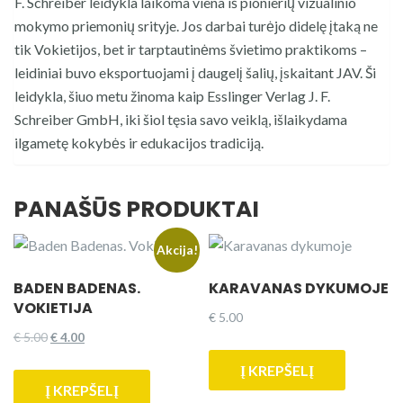
F. Schreiber leidykla laikoma viena iš pionierių vizualinio
mokymo priemonių srityje. Jos darbai turėjo didelę įtaką ne
tik Vokietijos, bet ir tarptautinėms švietimo praktikoms –
leidiniai buvo eksportuojami į daugelį šalių, įskaitant JAV. Ši
leidykla, šiuo metu žinoma kaip Esslinger Verlag J. F.
Schreiber GmbH, iki šiol tęsia savo veiklą, išlaikydama
ilgametę kokybės ir edukacijos tradiciją.
PANAŠŪS PRODUKTAI
Akcija!
BADEN BADENAS.
KARAVANAS DYKUMOJE
VOKIETIJA
€
5.00
Original
Current
€
5.00
€
4.00
price
price
Į KREPŠELĮ
was:
is:
Į KREPŠELĮ