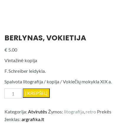
BERLYNAS, VOKIETIJA
€
5.00
Vintažinė kopija
F. Schreiber leidykla.
Spalvota litografija / kopija / Vokiečių mokykla XIX a.
produkto
Į KREPŠELĮ
kiekis:
Berlynas,
Kategorija:
Atvirutės
Žymos:
litografija
,
retro
Prekės
Vokietija
ženklas:
argrafika.lt