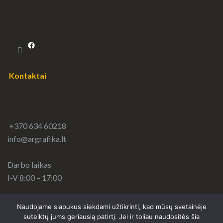
Facebook
Kontaktai
+370 634 60218
info@argrafika.lt
Darbo laikas
I-V 8:00 – 17:00
Naudojame slapukus siekdami užtikrinti, kad mūsų svetainėje
suteiktų jums geriausią patirtį. Jei ir toliau naudositės šia
0