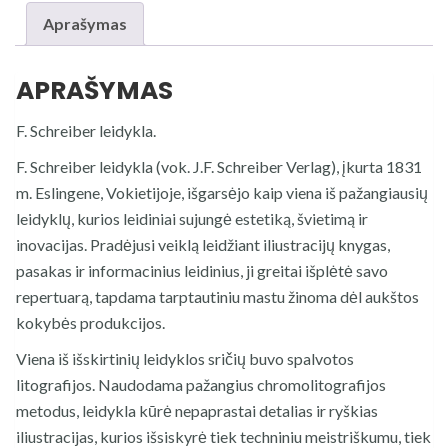
Aprašymas
APRAŠYMAS
F. Schreiber leidykla.
F. Schreiber leidykla (vok. J.F. Schreiber Verlag), įkurta 1831
m. Eslingene, Vokietijoje, išgarsėjo kaip viena iš pažangiausių
leidyklų, kurios leidiniai sujungė estetiką, švietimą ir
inovacijas. Pradėjusi veiklą leidžiant iliustracijų knygas,
pasakas ir informacinius leidinius, ji greitai išplėtė savo
repertuarą, tapdama tarptautiniu mastu žinoma dėl aukštos
kokybės produkcijos.
Viena iš išskirtinių leidyklos sričių buvo spalvotos
litografijos. Naudodama pažangius chromolitografijos
metodus, leidykla kūrė nepaprastai detalias ir ryškias
iliustracijas, kurios išsiskyrė tiek techniniu meistriškumu, tiek