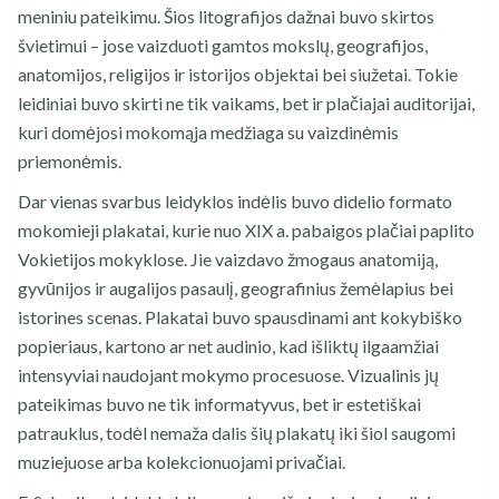
meniniu pateikimu. Šios litografijos dažnai buvo skirtos
švietimui – jose vaizduoti gamtos mokslų, geografijos,
anatomijos, religijos ir istorijos objektai bei siužetai. Tokie
leidiniai buvo skirti ne tik vaikams, bet ir plačiajai auditorijai,
kuri domėjosi mokomąja medžiaga su vaizdinėmis
priemonėmis.
Dar vienas svarbus leidyklos indėlis buvo didelio formato
mokomieji plakatai, kurie nuo XIX a. pabaigos plačiai paplito
Vokietijos mokyklose. Jie vaizdavo žmogaus anatomiją,
gyvūnijos ir augalijos pasaulį, geografinius žemėlapius bei
istorines scenas. Plakatai buvo spausdinami ant kokybiško
popieriaus, kartono ar net audinio, kad išliktų ilgaamžiai
intensyviai naudojant mokymo procesuose. Vizualinis jų
pateikimas buvo ne tik informatyvus, bet ir estetiškai
patrauklus, todėl nemaža dalis šių plakatų iki šiol saugomi
muziejuose arba kolekcionuojami privačiai.